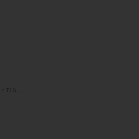
 dans le protocole TLS
e TLS. [...]