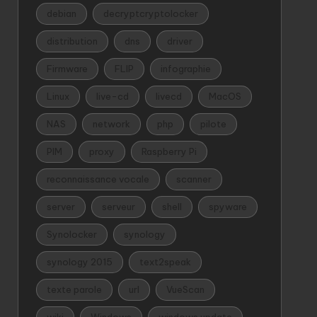
debian
decryptcryptolocker
distribution
dns
driver
Firmware
FLIP
infographie
Linux
live-cd
livecd
MacOS
NAS
network
php
pilote
PIM
proxy
Raspberry Pi
reconnaissance vocale
scanner
server
serveur
shell
spyware
Synolocker
synology
synology 2015
text2speak
texte parole
url
VueScan