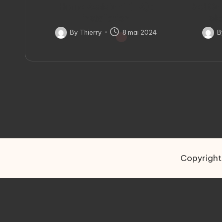
Home Assistant (HA) :
Red Ca
installation
sé
By
Thierry
8 mai 2024
Posted
Poste
by
by
Copyright