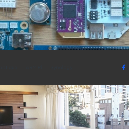
otique
ARM Pi
Synology
fac