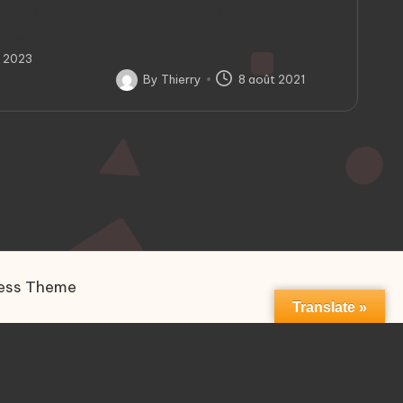
ue USB à
Connexion OpenVPN
nde…
automatique entre deux
serveurs
l 2023
By
Thierry
8 août 2021
Posted
by
ress Theme
Translate »