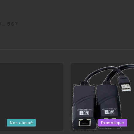
1
…
5
6
7
IOUS
E
d
Posted
Non classé
Domotique
in