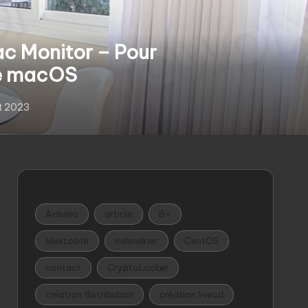
c Monitor – Pour
re macOS
let 2023
Arduino
article
B+
bluetooth
calendrier
CentOS
contact
CryptoLocker
création distribution
création livecd