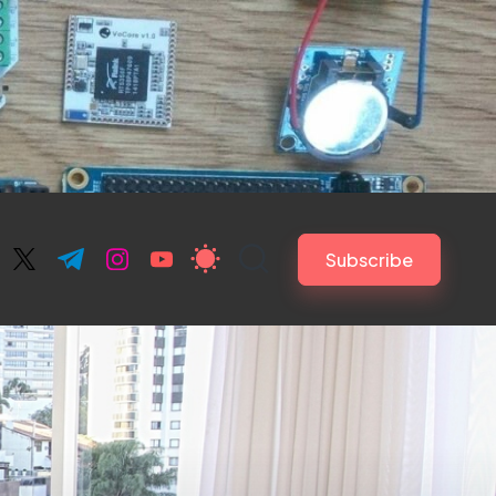
Subscribe
ebook.com
twitter.com
t.me
instagram.com
youtube.com