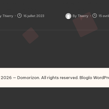
nary Mac Monitor – Pour
Accéder à un périphériq
curiser votre macOS
l’autre bout du mo
By
Thierry
16 juillet 2023
By
Thierry
15 avri
d
Posted
by
 2026 — Domorizon. All rights reserved.
Bloglo WordP