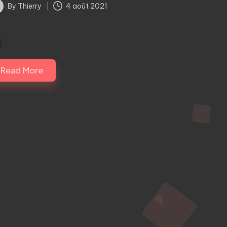
By
Thierry
4 août 2021
ted
]
Read More