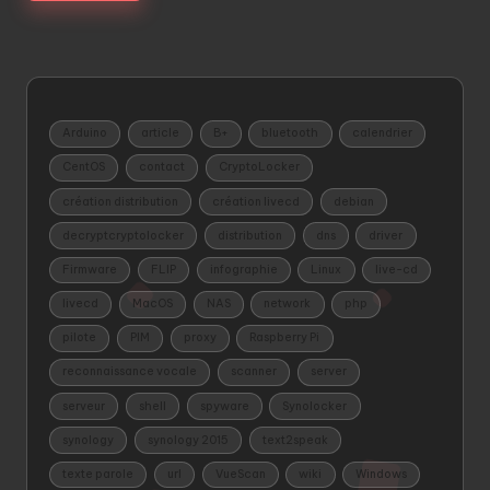
Arduino
article
B+
bluetooth
calendrier
CentOS
contact
CryptoLocker
création distribution
création livecd
debian
decryptcryptolocker
distribution
dns
driver
Firmware
FLIP
infographie
Linux
live-cd
livecd
MacOS
NAS
network
php
pilote
PIM
proxy
Raspberry Pi
reconnaissance vocale
scanner
server
serveur
shell
spyware
Synolocker
synology
synology 2015
text2speak
texte parole
url
VueScan
wiki
Windows