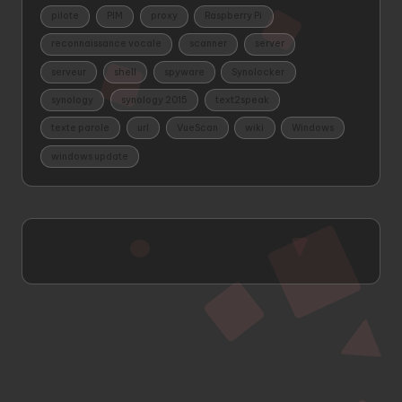
pilote
PIM
proxy
Raspberry Pi
reconnaissance vocale
scanner
server
serveur
shell
spyware
Synolocker
synology
synology 2015
text2speak
texte parole
url
VueScan
wiki
Windows
windows update