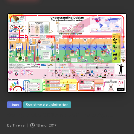
Posted
Linux
Système d'exploitation
in
Comprendre DEBIAN : petit historique…
By
Thierry
18 mai 2017
Posted