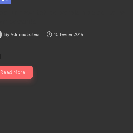
ebian : switch de version de certains
omposants
By
Administrateur
10 février 2019
ted
]
Read More