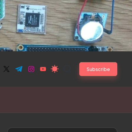
Subscribe
ebook.com
twitter.com
t.me
instagram.com
youtube.com