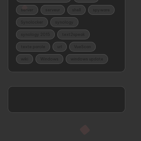
server
serveur
shell
spyware
Synolocker
synology
synology 2015
text2speak
texte parole
url
VueScan
wiki
Windows
windows update