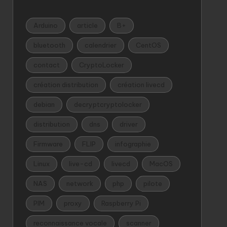
Arduino
article
B+
bluetooth
calendrier
CentOS
contact
CryptoLocker
création distribution
création livecd
debian
decryptcryptolocker
distribution
dns
driver
Firmware
FLIP
infographie
Linux
live-cd
livecd
MacOS
NAS
network
php
pilote
PIM
proxy
Raspberry Pi
reconnaissance vocale
scanner