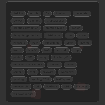
Arduino
article
B+
bluetooth
calendrier
CentOS
contact
CryptoLocker
création distribution
création livecd
debian
decryptcryptolocker
distribution
dns
driver
Firmware
FLIP
infographie
Linux
live-cd
livecd
MacOS
NAS
network
php
pilote
PIM
proxy
Raspberry Pi
reconnaissance vocale
scanner
server
serveur
shell
spyware
Synolocker
synology
synology 2015
text2speak
texte parole
url
VueScan
wiki
Windows
windows update